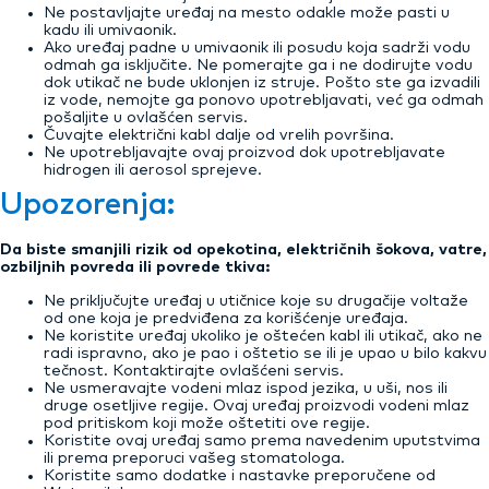
Ne postavljajte uređaj na mesto odakle može pasti u
kadu ili umivaonik.
Ako uređaj padne u umivaonik ili posudu koja sadrži vodu
odmah ga isključite. Ne pomerajte ga i ne dodirujte vodu
dok utikač ne bude uklonjen iz struje. Pošto ste ga izvadili
iz vode, nemojte ga ponovo upotrebljavati, već ga odmah
pošaljite u ovlašćen servis.
Čuvajte električni kabl dalje od vrelih površina.
Ne upotrebljavajte ovaj proizvod dok upotrebljavate
hidrogen ili aerosol sprejeve.
Upozorenja:
Da biste smanjili rizik od opekotina, električnih šokova, vatre,
ozbiljnih povreda ili povrede tkiva:
Ne priključujte uređaj u utičnice koje su drugačije voltaže
od one koja je predviđena za korišćenje uređaja.
Ne koristite uređaj ukoliko je oštećen kabl ili utikač, ako ne
radi ispravno, ako je pao i oštetio se ili je upao u bilo kakvu
tečnost. Kontaktirajte ovlašćeni servis.
Ne usmeravajte vodeni mlaz ispod jezika, u uši, nos ili
druge osetljive regije. Ovaj uređaj proizvodi vodeni mlaz
pod pritiskom koji može oštetiti ove regije.
Koristite ovaj uređaj samo prema navedenim uputstvima
ili prema preporuci vašeg stomatologa.
Koristite samo dodatke i nastavke preporučene od