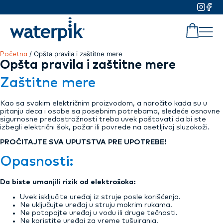
/ Opšta pravila i zaštitne mere
Početna
Opšta pravila i zaštitne mere
Zaštitne mere
Kao sa svakim električnim proizvodom, a naročito kada su u
pitanju deca i osobe sa posebnim potrebama, sledeće osnovne
sigurnosne predostrožnosti treba uvek poštovati da bi ste
izbegli električni šok, požar ili povrede na osetljivoj sluzokoži.
PROČITAJTE SVA UPUTSTVA PRE UPOTREBE!
Opasnosti:
Da biste umanjili rizik od elektrošoka:
Uvek isključite uređaj iz struje posle korišćenja.
Ne uključujte uređaj u struju mokrim rukama.
Ne potapajte uređaj u vodu ili druge tečnosti.
Ne koristite uređaj za vreme tušuiranja.