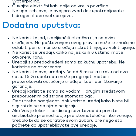
Waterpik Inc.
Čuvajte električni kabl dalje od vrelih površina.
Ne upotrebljavajte ovaj proizvod dok upotrebljavate
hidrogen ili aerosol sprejeve.
Dodatna uputstva:
Ne koristite jod, izbeljivač ili eterična ulja sa ovim
uređajem. Ne poštovanjem ovog pravila možete značajno
oslabiti performanse uređaja i skratiti njegov vek trajanja.
Ne koristite uređaj ukoliko na jeziku ili u ustima imate
otvorenu ranu.
Uređaji su predodređeni samo za kućnu upotrebu. Ne
koristite na otvorenom.
Ne koristite ovaj uređaj više od 5 minuta u roku od dva
sata. Duža upotreba može pregrejati motor i
prouzrokovati oštećenje uređaja, kao i poništavanje
garancije.
Uređaj koristite samo sa vodom ili drugim sredstvom
preporučenim od strane stomatologa.
Decu treba nadgledati dok koriste uređaj kako biste bili
sigurni da se sa njime ne igraju.
Ako Vas je lekar ili kardiolog savetovao da primite
antibiotsku premedikaciju pre stomatološke intervencije,
trebalo bi da se obratite svom zubaru pre nego što
počnete da upotrebljavate ove uređaje.