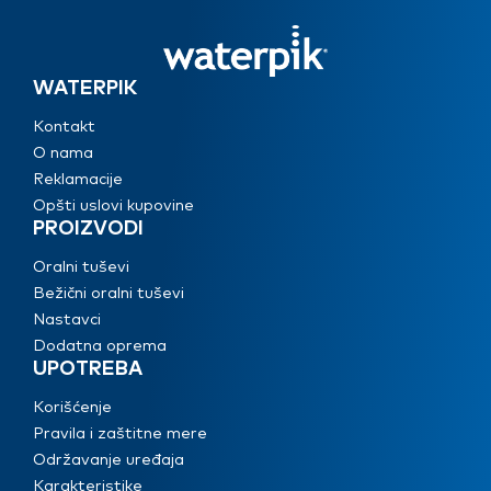
WATERPIK
Kontakt
O nama
Reklamacije
Opšti uslovi kupovine
PROIZVODI
Oralni tuševi
Bežični oralni tuševi
Nastavci
Dodatna oprema
UPOTREBA
Korišćenje
Pravila i zaštitne mere
Održavanje uređaja
Karakteristike