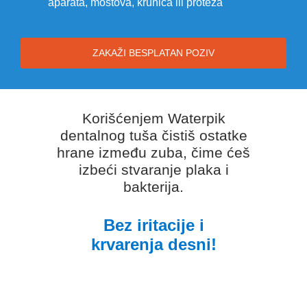
aparata, mostova, krunica ili proteza
ZAKAŽI BESPLATAN POZIV
Korišćenjem Waterpik
dentalnog tuša čistiš ostatke
hrane između zuba, čime ćeš
izbeći stvaranje plaka i
bakterija.
Bez iritacije i
krvarenja desni!