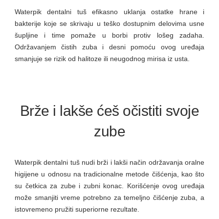
Waterpik dentalni tuš efikasno uklanja ostatke hrane i
bakterije koje se skrivaju u teško dostupnim delovima usne
šupljine i time pomaže u borbi protiv lošeg zadaha.
Održavanjem čistih zuba i desni pomoću ovog uređaja
smanjuje se rizik od halitoze ili neugodnog mirisa iz usta.
Brže i lakše ćeš očistiti svoje
zube
Waterpik dentalni tuš nudi brži i lakši način održavanja oralne
higijene u odnosu na tradicionalne metode čišćenja, kao što
su četkica za zube i zubni konac. Korišćenje ovog uređaja
može smanjiti vreme potrebno za temeljno čišćenje zuba, a
istovremeno pružiti superiorne rezultate.