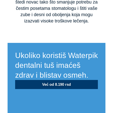
štedi novac tako što smanjuje potrebu za
čestim posetama stomatologu i štiti vaše
zube i desni od oboljenja koja mogu
izazvati visoke troškove lečenja.
Ukoliko koristiš Waterpik
dentalni tuš imaćeš
zdrav i blistav osmeh.
Već od 8.190 rsd