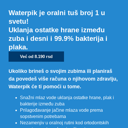
Waterpik je oralni tuš broj 1 u
svetu!
Uklanja ostatke hrane između
zuba i desni i 99.9% bakterija i
plaka.
Već od 8.190 rsd
Ukoliko brineš o svojim zubima ili planiraš
da povedeš više računa o njihovom zdravlju,
Waterpik će ti pomoći u tome.
Snažni mlaz vode uklanja ostatke hrane, plak i
bakterije između zuba
Prilagođavanje jačine mlaza vode prema
sopstvenim potrebama
Nezamenjiv u oralnoj rutini kod ortodontskih