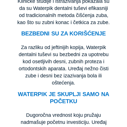
Kliničke studije i istraživanja pokazala su
da su Waterpik dentalni tuševi efikasniji
od tradicionalnih metoda čišćenja zuba,
kao što su zubni konac i četkica za zube.
BEZBEDNI SU ZA KORIŠĆENJE
Za razliku od jeftinijih kopija, Waterpik
dentalni tuševi su bezbedni za upotrebu
kod osetljivih desni, zubnih proteza i
ortodontskih aparata. Uređaj nežno čisti
zube i desni bez izazivanja bola ili
oštećenja.
WATERPIK JE SKUPLJI SAMO NA
POČETKU
Dugoročna vrednost koju pružaju
nadmašuje početnu investiciju. Uređaj