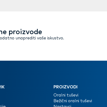
ne proizvode
dodatno unaprediti vaše iskustvo.
IK
PROIZVODI
Oralni tuševi
Bežični oralni tuševi
ije
Nastavci