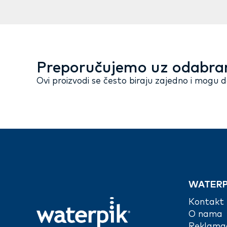
Preporučujemo uz odabra
Ovi proizvodi se često biraju zajedno i mogu 
WATERP
Kontakt
O nama
Reklamac