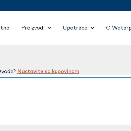
etna
Proizvodi
Upotreba
O Waterp
izvode?
Nastavite sa kupovinom