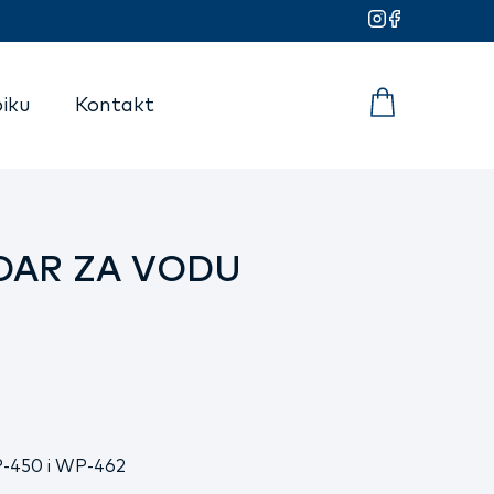
iku
Kontakt
OAR ZA VODU
P-450 i WP-462