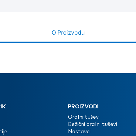
O Proizvodu
IK
PROIZVODI
Oralni tuševi
Bežični oralni tuševi
ije
Nastavci