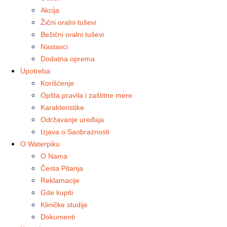
Akcija
Žični oralni tuševi
Bežični oralni tuševi
Nastavci
Dodatna oprema
Upotreba
Korišćenje
Opšta pravila i zaštitne mere
Karakteristike
Održavanje uređaja
Izjava o Saobraznosti
O Waterpiku
O Nama
Česta Pitanja
Reklamacije
Gde kupiti
Kliničke studije
Dokumenti