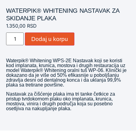
WATERPIK® WHITENING NASTAVAK ZA
SKIDANJE PLAKA
1.350,00
RSD
Dodaj u korpu
Waterpik® Whitening WPS-2E Nastavak koji se koristi
kod implanata, krunica, mostova i drugih restauracija uz
model Waterpik® Whitening oralni tuš WP-06. Klinički je
dokazano da je više od 50% efikasnije u poboljšanju
zdravlja desni od dentalnog konca i da uklanja 99,9%
plaka sa tretirane površine.
Nastavak za čišćenje plaka ima tri tanke četkice za
pristup tvrdokornom plaku oko implanata, krunica,
mostova, vinira i drugih područja koja su posebno
osetljiva na nakupljanje plaka.