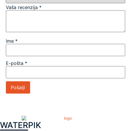
Vaša recenzija
*
Ime
*
E-pošta
*
WATERPIK