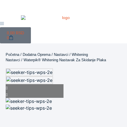
0,00
RSD
0
Početna
/
Dodatna Oprema
/
Nastavci
/
Whitening
Nastavci
/ Waterpik® Whitening Nastavak Za Skidanje Plaka