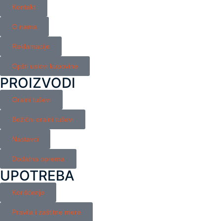
Kontakt
O nama
Reklamacije
Opšti uslovi kupovine
PROIZVODI
Oralni tuševi
Bežični oralni tuševi
Nastavci
Dodatna oprema
UPOTREBA
Korišćenje
Pravila i zaštitne mere